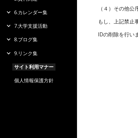
（４）その他公
6.カレンダー集
もし、上記禁止
7.大学支援活動
IDの削除を行い
8.ブログ集
9.リンク集
サイト利用マナー
個人情報保護方針