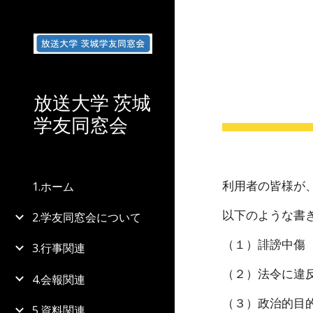
Sk
放送大学 茨城
学友同窓会
利用者の皆様が
1.ホーム
以下のような書
2.学友同窓会について
（１）誹謗中傷
3.行事関連
（２）法令に違
4.会報関連
（３）政治的目
5.資料関連