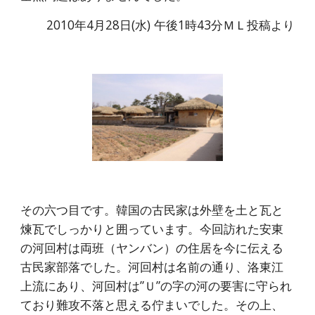
2010年4月28日(水) 午後1時43分ＭＬ投稿より
その六つ目です。韓国の古民家は外壁を土と瓦と
煉瓦でしっかりと囲っています。今回訪れた安東
の河回村は両班（ヤンバン）の住居を今に伝える
古民家部落でした。河回村は名前の通り、洛東江
上流にあり、河回村は”Ｕ”の字の河の要害に守られ
ており難攻不落と思える佇まいでした。その上、