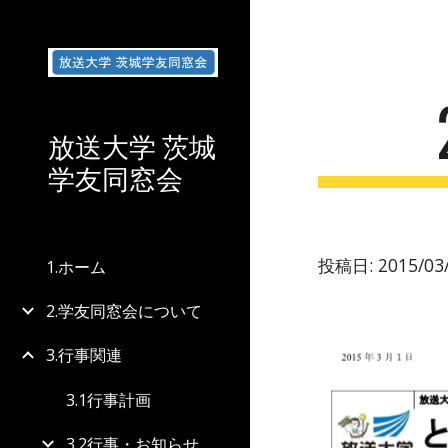
Sk
放送大学 茨城
学友同窓会
投稿日: 2015/03/
1.ホーム
2.学友同窓会について
3.行事関連
3.1行事計画
3.2行事・お知らせ