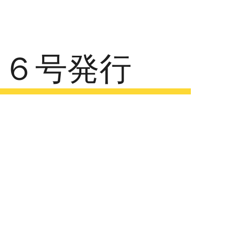
ion
わ２６号発行