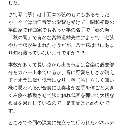
した。
さて琴（箏）は十五本の弦のものもあるそうだ
が、今では西洋音楽の影響を受けて、昭和初期の
箏曲家で作曲家でもあった箏の名手で「春の海」
「秋の調」で有名な宮城道雄先生によって十七弦
や八十弦が生まれたそうだが、八十弦は世にあま
り知れ渡っていないようですが？？。
本数が多くて長い弦から出る低音は音楽に必要部
分をカバー出来ているが、音に可愛らしさが消え
てビオラに似た低音になり、琴（箏）らしく無い
様に思われるが合奏には奏者が左手を体ごと大き
く左側へ移動させて弦に触れ低音を弾いて大切な
役目を果たしているので、是非受けとめたいで
す。
ところで今回の演奏に先立って行われたパネルデ