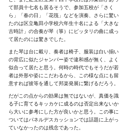
て部員十七名も居るそうで、参加五校が「さく
ら」「春の日」「花筏」などを演奏、さらに驚い
たのは区立亀田小学校六年生十名による「大きな
古時計」の合奏が琴（箏）にピッタリの曲に成っ
て居たのには驚きでした。
また琴は台に載り、奏者は椅子、服装は白い揃い
の背広に似たジャンパー姿で違和感が無く、よく
似合って居たと思う。何時の時代でもそうだが若
者は外形や姿にこだわるから、この様な点にも留
意すれば彼等を通して邦楽発展に繋げるだろう。
だがこの点からの効果は無ではないが、真価を識
る子に育てるキッカケに成るのは否定出来ないか
ら大いに参考にした方が良いかと思う。この事に
ついてはパネルデスカッションでは話題に上がっ
ていなかったのは残念であった。