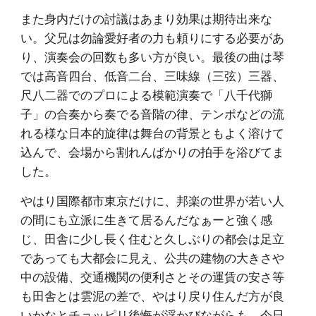
また身内だけの討議はあまり効果は期待出来な
い。父兄は勿論愛好者の力も頼りにする必要があ
り、演奏会の回数も多い方が良い。最後の曲は琴
では高音四台、低音二台、三味線（三弦）三器、
尺八二器でのプロによる模範演奏で「八千代獅
子」の合奏から奏でる音階の律、テンポなどの流
れる様な日本的旋律は舞台の背景ともよく溶けて
込んで、会場から割れんばかりの拍手を浴びてま
した。
やはり国際都市東京だけに、邦楽の世界が若い人
の間にも立派に生きて居るんだなぁーと強く感
じ、田舎に少し長く住むと久しぶりの都会は足立
であっても大都会に見え、公共の建物の大きさや
中の設備、交通機関の便利さとその運賃の安さ等
も田舎とは雲泥の差で、やはり戻り住んだ方が良
いかなとチョッピリ後悔が浮かびながらも、今日