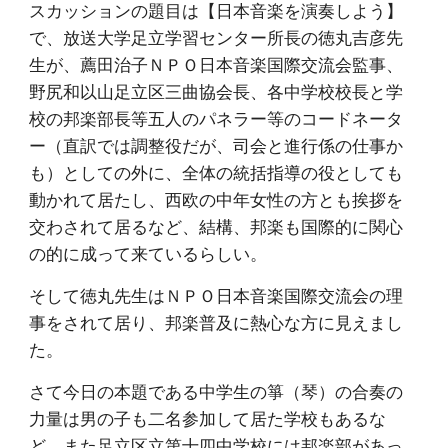
スカッションの題目は【日本音楽を演奏しよう】
で、放送大学足立学習センター所長の徳丸吉彦先
生が、薦田治子ＮＰＯ日本音楽国際交流会監事、
野尻和以山足立区三曲協会長、各中学校校長と学
校の邦楽部長等五人のパネラー等のコードネータ
ー（直訳では調整役だが、司会と進行係の仕事か
も）としての外に、全体の統括指導の役としても
動かれて居たし、西欧の中年女性の方とも挨拶を
交わされて居るなど、結構、邦楽も国際的に関心
の的に成って来ているらしい。
そして徳丸先生はＮＰＯ日本音楽国際交流会の理
事をされて居り、邦楽普及に熱心な方に見えまし
た。
さて今日の本題である中学生の箏（琴）の合奏の
力量は男の子も二名参加して居た学校もあるな
ど、また足立区立第十四中学校には邦楽部があっ