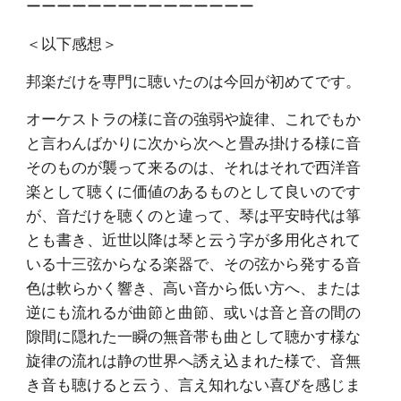
ーーーーーーーーーーーーーーー
＜以下感想＞
邦楽だけを専門に聴いたのは今回が初めてです。
オーケストラの様に音の強弱や旋律、これでもか
と言わんばかりに次から次へと畳み掛ける様に音
そのものが襲って来るのは、それはそれで西洋音
楽として聴くに価値のあるものとして良いのです
が、音だけを聴くのと違って、琴は平安時代は箏
とも書き、近世以降は琴と云う字が多用化されて
いる十三弦からなる楽器で、その弦から発する音
色は軟らかく響き、高い音から低い方へ、または
逆にも流れるが曲節と曲節、或いは音と音の間の
隙間に隠れた一瞬の無音帯も曲として聴かす様な
旋律の流れは静の世界へ誘え込まれた様で、音無
き音も聴けると云う、言え知れない喜びを感じま