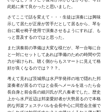
此処に来て良かったと思いました。
さてここで話を変えて・・・生徒は演奏には興味
示して居たが正座が苦手だとして居るから、琴を
台に載せ椅子使用で演奏させるようにすれば、も
っと普及するのではと思った。
また演奏前の準備は大変な様だが、琴一台毎に台
と一対にセットしてあれば準備のための時間や労
力が省けられ、聴く側からもスマートに見えて格
好が良くなるのでは？？？。
考えて見れば茨城県は水戸学発祥の地で隠れた邦
楽奏者が居るのではと会長へメールを送ったら会
長自身と前会長の細川氏が尺八奏者でした。歴史
上から水戸近辺は邦楽愛好者が大勢居るので本格
的な邦楽フェステバルを会長中心に同窓会主催で